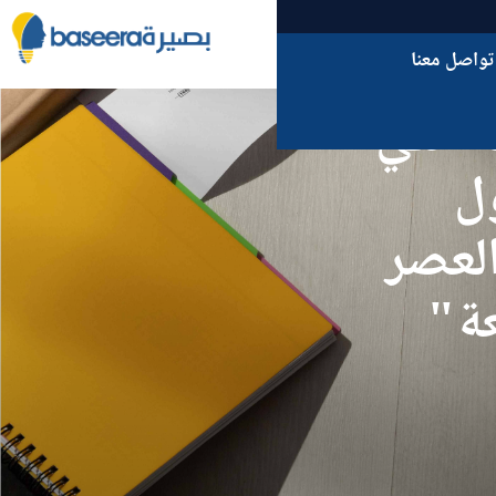
تواصل معنا
 التي
ل
لعصر
عة"